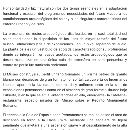
Horizontalidad y luz natural son los dos temas esenciales en la adaptación
funcional y espacial del programa de necesidades del futuro Museo a los
condicionantes arqueológicos del solar y a las singulares características del
entorno urbano y del sitio…
La presencia de restos arqueológicos distribuidos en la casi totalidad del
solar condicionan la disposición de los usos de mayor tamaño del futuro
museo, -almacenes y sala de exposiciones- en un nivel separado del suelo.
La planta baja es un vestíbulo de acogida caracterizado por su profundidad
donde se integrarán, en vasos acotados, los restos arqueológicos que se
desea musealizar en una única sala de atmósfera en semi-penumbra y
contraste por la luz tamizada horizontal.
El Museo construye su perfil unitario formando un prisma pétreo de granito
blanco con despieces de gran formato horizontal. La cubierta de lucernarios
lineales aportará la luz natural controlada y uniforme tanto en la sala de
exposiciones permanentes como en el almacén de gran formato situado bajo
cubierta, y en la que se sitúa -integrándose en ella, emergente- la cafetería-
restaurante, espacio mirador del Museo sobre el Recinto Monumental
Romano.
El acceso a la Sala de Exposiciones Permanentes se realiza desde el área de
descanso en torno a la Casa Emiral mediante una escalera de ligera
pendiente que invitará a una ascensión suave y al descubrimiento de la alta