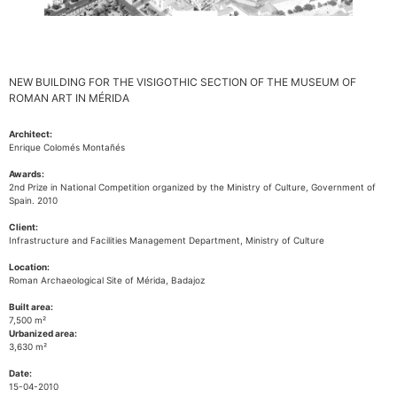
NEW BUILDING FOR THE VISIGOTHIC SECTION OF THE MUSEUM OF
ROMAN ART IN MÉRIDA
Architect:
Enrique Colomés Montañés
Awards:
2nd Prize in National Competition organized by the Ministry of Culture, Government of
Spain. 2010
Client:
Infrastructure and Facilities Management Department, Ministry of Culture
Location:
Roman Archaeological Site of Mérida, Badajoz
Built area:
7,500 m²
Urbanized area:
3,630 m²
Date:
15-04-2010