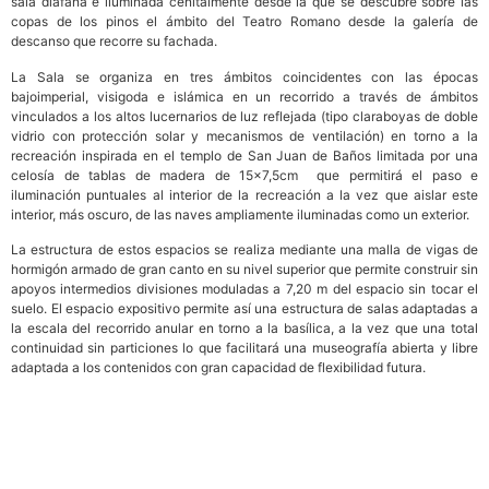
sala diáfana e iluminada cenitalmente desde la que se descubre sobre las
copas de los pinos el ámbito del Teatro Romano desde la galería de
descanso que recorre su fachada.
La Sala se organiza en tres ámbitos coincidentes con las épocas
bajoimperial, visigoda e islámica en un recorrido a través de ámbitos
vinculados a los altos lucernarios de luz reflejada (tipo claraboyas de doble
vidrio con protección solar y mecanismos de ventilación) en torno a la
recreación inspirada en el templo de San Juan de Baños limitada por una
celosía de tablas de madera de 15×7,5cm que permitirá el paso e
iluminación puntuales al interior de la recreación a la vez que aislar este
interior, más oscuro, de las naves ampliamente iluminadas como un exterior.
La estructura de estos espacios se realiza mediante una malla de vigas de
hormigón armado de gran canto en su nivel superior que permite construir sin
apoyos intermedios divisiones moduladas a 7,20 m del espacio sin tocar el
suelo. El espacio expositivo permite así una estructura de salas adaptadas a
la escala del recorrido anular en torno a la basílica, a la vez que una total
continuidad sin particiones lo que facilitará una museografía abierta y libre
adaptada a los contenidos con gran capacidad de flexibilidad futura.